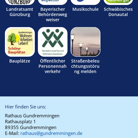
Landratsamt
Bayerischer
Musikschule
Schwäbisches
Günzburg
Behördenweg
Donautal
weiser
Bauplätze
Öffentlicher
Straßenbeleu
Personennah
chtungsstöru
verkehr
ng melden
Hier finden Sie uns:
Rathaus Gundremmingen
Rathausplatz 1
89355 Gundremmingen
E-Mail:
rathaus@gundremmingen.de