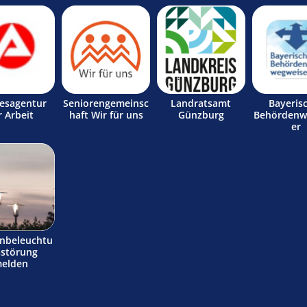
esagentur
Seniorengemeinsc
Landratsamt
Bayeris
r Arbeit
haft Wir für uns
Günzburg
Behördenw
er
enbeleuchtu
sstörung
elden