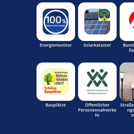
Energiemonitor
Solarkataster
Bund
fü
Bauplätze
Öffentlicher
Straß
Personennahverke
ng
hr
m