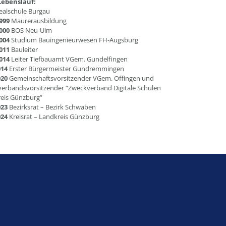
Lebenslauf:
ealschule Burgau
999
Maurerausbildung
000
BOS Neu-Ulm
004
Studium Bauingenieurwesen FH-Augsburg
011
Bauleiter
014
Leiter Tiefbauamt VGem. Gundelfingen
014
Erster Bürgermeister Gundremmingen
020
Gemeinschaftsvorsitzender VGem. Offingen und
erbandsvorsitzender “Zweckverband Digitale Schulen
eis Günzburg”
023
Bezirksrat – Bezirk Schwaben
024
Kreisrat – Landkreis Günzburg