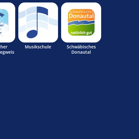
cher
Musikschule
Schwäbisches
egweis
Donautal