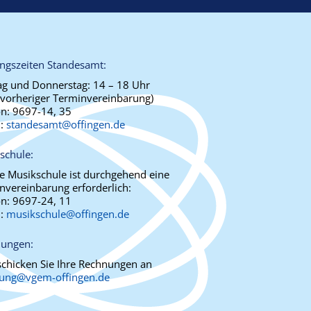
ngszeiten Standesamt:
g und Donnerstag:
14 – 18 Uhr
 vorheriger Terminvereinbarung)
on:
9697-14, 35
l:
standesamt@offingen.de
schule:
ie Musikschule ist durchgehend eine
nvereinbarung erforderlich:
on:
9697-24, 11
l:
musikschule@offingen.de
ungen:
 schicken Sie Ihre Rechnungen an
ung@vgem-offingen.de