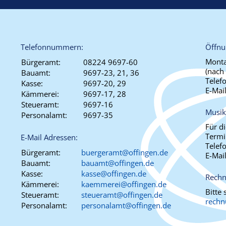
Telefonnummern:
Öffnu
Monta
Bürgeramt:
08224 9697-60
(nach
Bauamt:
9697-23, 21, 36
Telef
Kasse:
9697-20, 29
E-Mai
Kämmerei:
9697-17, 28
Steueramt:
9697-16
Musik
Personalamt:
9697-35
Für d
Termi
E-Mail Adressen:
Telef
Bürgeramt:
buergeramt@offingen.de
E-Mai
Bauamt:
bauamt@offingen.de
Kasse:
kasse@offingen.de
Rechn
Kämmerei:
kaemmerei@offingen.de
Bitte
Steueramt:
steueramt@offingen.de
rechn
Personalamt:
personalamt@offingen.de