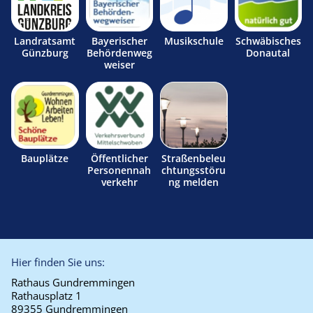
Landratsamt
Bayerischer
Musikschule
Schwäbisches
Günzburg
Behördenweg
Donautal
weiser
Bauplätze
Öffentlicher
Straßenbeleu
Personennah
chtungsstöru
verkehr
ng melden
Hier finden Sie uns:
Rathaus Gundremmingen
Rathausplatz 1
89355 Gundremmingen