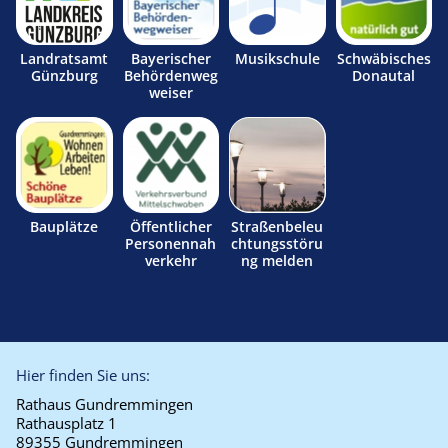
Landratsamt
Bayerischer
Musikschule
Schwäbisches
Günzburg
Behördenweg
Donautal
weiser
Bauplätze
Öffentlicher
Straßenbeleu
Personennah
chtungsstöru
verkehr
ng melden
Hier finden Sie uns:
Rathaus Gundremmingen
Rathausplatz 1
89355 Gundremmingen