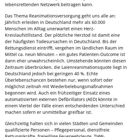
lebensrettenden Netzwerk beitragen kann.
Das Thema Reanimationsversorgung geht uns alle an:
Jährlich erleiden in Deutschland mehr als 60.000
Menschen im Alltag unerwartet einen Herz-
Kreislaufstillstand. Der plötzliche Herztod ist damit eine
der häufigsten Todesursachen in Deutschland. Bis der
Rettungsdienst eintrifft, vergehen im ländlichen Raum im
Mittel ca. neun Minuten – ein gutes Patienten-Outcome ist
dann eher unwahrscheinlich. Umstehende könnten diesen
Zeitraum überbrücken, die Laienreanimationsquote liegt in
Deutschland jedoch bei geringen 40 %. Echte
Überlebenschancen bestehen nur, wenn sofort oder
möglichst zeitnah mit Wiederbelebungsmaßnahmen
begonnen wird. Auch ein frühzeitiger Einsatz eines
automatisierten externen Defibrillators (AED) könnte in
einem Viertel der Fälle einen entscheidenden Unterschied
machen sofern er unmittelbar greifbar ist.
Gleichzeitig halten sich in vielen Städten und Gemeinden
qualifizierte Personen – Pflegepersonal, dienstfreie
Rettungskräfte, freiwillige Feuerwehrleute, THW-