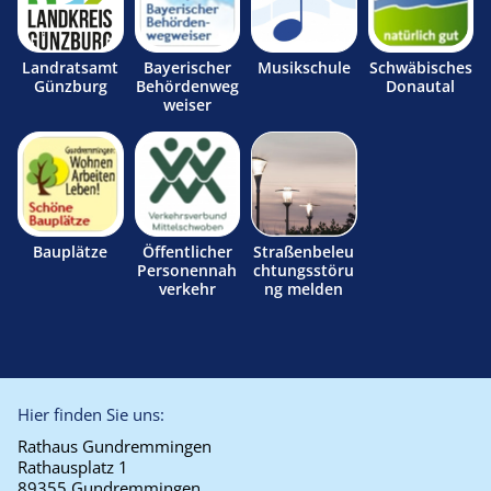
Landratsamt
Bayerischer
Musikschule
Schwäbisches
Günzburg
Behördenweg
Donautal
weiser
Bauplätze
Öffentlicher
Straßenbeleu
Personennah
chtungsstöru
verkehr
ng melden
Hier finden Sie uns:
Rathaus Gundremmingen
Rathausplatz 1
89355 Gundremmingen