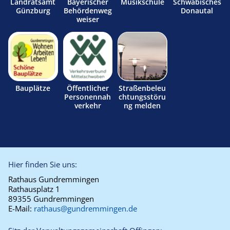
Landratsamt
Bayerischer
Musikschule
Schwäbisches
Günzburg
Behördenweg
Donautal
weiser
Bauplätze
Öffentlicher
Straßenbeleu
Personennah
chtungsstöru
verkehr
ng melden
Hier finden Sie uns:
Rathaus Gundremmingen
Rathausplatz 1
89355 Gundremmingen
E-Mail:
rathaus@gundremmingen.de